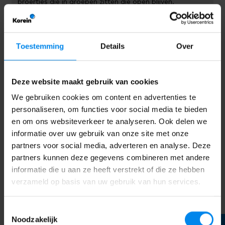
broertjes die in groepen zitten die open blijven.
Als ik compensatie krijg, wanneer krijg ik dat dan
uitbetaald?
Toestemming
Details
Over
Je krijgt de compensatie altijd één maand na de sluiting
uitbetaald. Voorbeeld: sluit de groep in januari? Dan
krijg je de compensatie in februari uitbetaald.
Deze website maakt gebruik van cookies
Moet ik iets doorgeven aan de Dienst Toeslagen?
We gebruiken cookies om content en advertenties te
Was de opvangvestiging dicht? En is je kind hierdoor
personaliseren, om functies voor social media te bieden
minder uren naar de opvang geweest? Geef dit dan
en om ons websiteverkeer te analyseren. Ook delen we
binnen drie maanden door aan de
Dienst Toeslagen
. Als
informatie over uw gebruik van onze site met onze
je dit niet doet, moet je later misschien een deel van de
partners voor social media, adverteren en analyse. Deze
kinderopvangtoeslag terugbetalen.
partners kunnen deze gegevens combineren met andere
informatie die u aan ze heeft verstrekt of die ze hebben
Wat moet ik precies doen?
verzameld op basis van uw gebruik van hun services.
Geef aan deDienst Toeslagen door hoeveel uur jouw
kind naar de opvang is geweest. Een voorbeeld:
Toestemmingsselectie
Je kind gaat normaal elke maand 100 uur naar de
Noodzakelijk