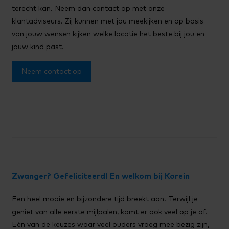
- Voor het 52 weken arrangement geldt dat we het
terecht kan. Neem dan contact op met onze
totaal aantal uren op jaarbasis delen door 12
Sinterklaasavond
5 december
vanaf 17.00 uu
klantadviseurs. Zij kunnen met jou meekijken en op basis
maanden.
Kerstavond
24 december
vanaf 17.00 uu
van jouw wensen kijken welke locatie het beste bij jou en
- Voor het 40 weken arrangement geldt dat we het
jouw kind past.
1e Kerstdag
25 december
hele dag
totaal aantal uren op jaar basis delen door 11
maanden. De maand juli of augustus wordt niet
2e Kerstdag
26 december
hele dag
Neem contact op
gefactureerd.
Oudjaarsavond
31 december
vanaf 17.00 uu
Sommige vestigingen bieden tegen betaling een
warme-maaltijd-service
.
Compensaties
Erkende feestdagen volgens de cao Kinderopvang
Valt een erkende feestdag op uw contractdag, dan
ontvangt u geen compensatie voor deze dag. Onze
kosten lopen die dag namelijk door. U ontvangt voor
Zwanger? Gefeliciteerd! En welkom bij Korein
deze dag ook kinderopvangtoeslag.
Een heel mooie en bijzondere tijd breekt aan. Terwijl je
Sinterklaas-, kerst- en oudjaarsavond
geniet van alle eerste mijlpalen, komt er ook veel op je af.
Valt sinterklaas-, kerst- of oudjaarsavond op uw
Eén van de keuzes waar veel ouders vroeg mee bezig zijn,