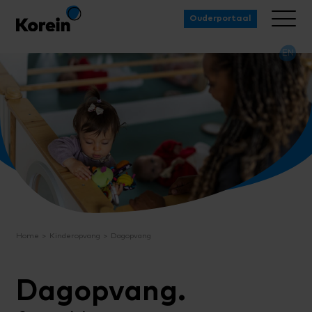
Ouderportaal
EN
Home
Kinderopvang
Dagopvang
Dagopvang.