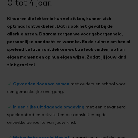
0 tot 4 jaar.
Kinderen die lekker in hun vel zitten, kunnen zich
optimaal ontwikkelen. Dat is ook het geval bij de
allerkleinsten. Daarom zorgen we voor geborgenheid,
persoonlijke aandacht en warmte. En de ruimte om hen al
spelend te laten ontdekken wat ze leuk vinden, op hun
eigen moment en op hun eigen wijze. Zodat jij jouw kind
zíet groeien!
✓
Opvoeden doen we samen
met ouders en school voor
een gemakkelijke overgang.
✓
In een rijke uitdagende omgeving
met een gevarieerd
speelaanbod en activiteiten die aansluiten bij de
ontwikkelbehoefte van jouw kind.
✓
Met ruimte voor initiatief
, waarbij jouw kind de kans