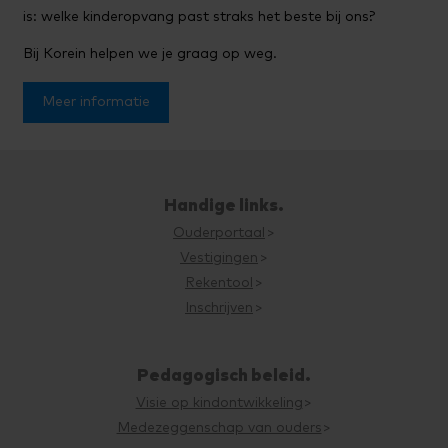
contractdag, dan ontvangt u voor de uren vanaf 17.00
is: welke kinderopvang past straks het beste bij ons?
uur compensatie vanuit ons. Voor die tijd ontvangt u
Bij Korein helpen we je graag op weg.
geen kinderopvangtoeslag.
Meer informatie
Handige links.
Ouderportaal
Vestigingen
Rekentool
Inschrijven
Pedagogisch beleid.
Visie op kindontwikkeling
Medezeggenschap van ouders