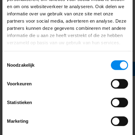
fles- en allergievoeding.
en om ons websiteverkeer te analyseren. Ook delen we
informatie over uw gebruik van onze site met onze
€ 11,47 per uur
partners voor social media, adverteren en analyse. Deze
partners kunnen deze gegevens combineren met andere
MEEST GEKOZEN
informatie die u aan ze heeft verstrekt of die ze hebben
verzameld op basis van uw gebruik van hun services.
40 weken
Toestemmingsselectie
Noodzakelijk
✓
40 schoolweken
✓
Luiers, eten, drinken en dagelijks vers fruit. Exclusief
fles- en allergievoeding.
Voorkeuren
Statistieken
€ 13,67 per uur
Marketing
Handige informatie