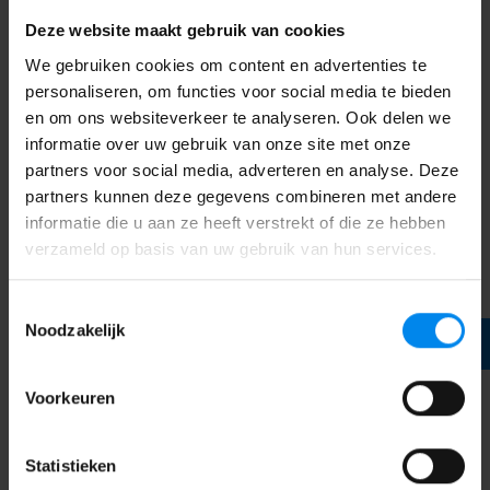
Oudercommissie
van 4-5 jaar
GGD inspectierapport bso >
Deze website maakt gebruik van cookies
één bso-groep voor kinderen van 8-12 jaar
vrijdag
Deze vestiging heeft een oudercommissie. Je wordt
één tienergroep
7.30 tot 18.30 uur
We gebruiken cookies om content en advertenties te
geïnformeerd via deze pagina en het informatiebord op
personaliseren, om functies voor social media te bieden
de vestiging.
Mbarka Abazar
en om ons websiteverkeer te analyseren. Ook delen we
informatie over uw gebruik van onze site met onze
Vestigingsmanager
Je kunt contact opnemen met de oudercommissie
partners voor social media, adverteren en analyse. Deze
06 - 22 95 32 83
via
loc.adrianusstraat@gmail.com
.
partners kunnen deze gegevens combineren met andere
informatie die u aan ze heeft verstrekt of die ze hebben
Charlotte Macias - Herps
verzameld op basis van uw gebruik van hun services.
Vestigingsmanager
06 - 86 55 62 66
Toestemmingsselectie
Noodzakelijk
Voorkeuren
Ons adres
St. Adrianusstraat 64
Statistieken
5614 EN Eindhoven