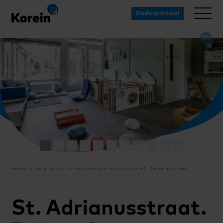
Ouderportaal
EN
Home
Vestigingen
Eindhoven
Stratum
St. Adrianusstraat
St. Adrianusstraat.