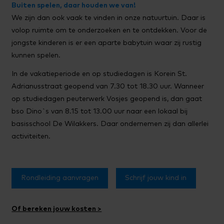
Buiten spelen, daar houden we van!
We zijn dan ook vaak te vinden in onze natuurtuin. Daar is
volop ruimte om te onderzoeken en te ontdekken. Voor de
jongste kinderen is er een aparte babytuin waar zij rustig
kunnen spelen.
In de vakatieperiode en op studiedagen is Korein St.
Adrianusstraat geopend van 7.30 tot 18.30 uur. Wanneer
op studiedagen peuterwerk Vosjes geopend is, dan gaat
bso Dino`s van 8.15 tot 13.00 uur naar een lokaal bij
basisschool De Wilakkers. Daar ondernemen zij dan allerlei
activiteiten.
Rondleiding aanvragen
Schrijf jouw kind in
Of bereken jouw kosten >