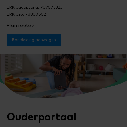
LRK dagopvang: 769073323
LRK bso: 788605021
Plan route
Rondleiding aanvragen
Ouderportaal