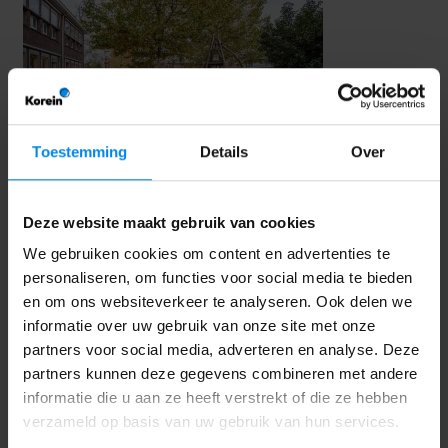
Toestemming
Details
Over
Don Boscostraat.
Deze website maakt gebruik van cookies
We gebruiken cookies om content en advertenties te
+
We bieden dagopvang en buitenschoolse opvang.
personaliseren, om functies voor social media te bieden
+
Nu direct enkele plaatsen beschikbaar!
en om ons websiteverkeer te analyseren. Ook delen we
+
Onze binnenruimtes zijn kleurrijk en gezellig.
informatie over uw gebruik van onze site met onze
+
Op onze omsloten buitenspeelplaats kunnen kinderen
partners voor social media, adverteren en analyse. Deze
naar hartelust ontdekken.
partners kunnen deze gegevens combineren met andere
informatie die u aan ze heeft verstrekt of die ze hebben
Bekijk vestiging
verzameld op basis van uw gebruik van hun services.