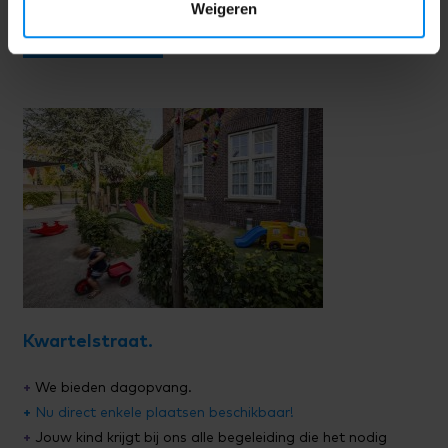
Weigeren
Bekijk vestiging
Kwartelstraat.
+
We bieden dagopvang.
+
Nu direct enkele plaatsen beschikbaar!
+
Jouw kind krijgt bij ons alle begeleiding die het nodig