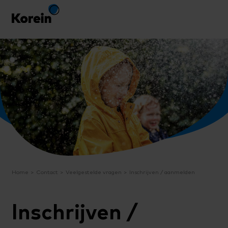
Home
Contact
Veelgestelde vragen
Inschrijven / aanmelden
Inschrijven /