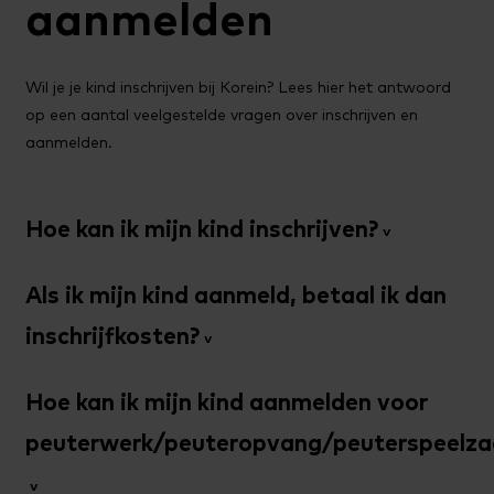
aanmelden
Wil je je kind inschrijven bij Korein? Lees hier het antwoord
op een aantal veelgestelde vragen over inschrijven en
aanmelden.
Hoe kan ik mijn kind inschrijven?
Via dit formulier kun je je kind inschrijven
. Inschrijven is
Als ik mijn kind aanmeld, betaal ik dan
vrijblijvend. Na inschrijving krijg je van Korein een
bevestiging van de aanvraag. Hierin leggen wij uit wat
inschrijfkosten?
je van ons kunt verwachten.
Nee, een inschrijving is vrijblijvend. Je betaalt geen
Schrijf je je kind in voor de bso en is je kind jonger dan
Hoe kan ik mijn kind aanmelden voor
inschrijfkosten.
2,5 jaar? Inschrijven kan al zeker. We houden als
peuterwerk/peuteropvang/peuterspeelza
inschrijfdatum de datum aan waarop je kind 2,5 jaar
oud is.