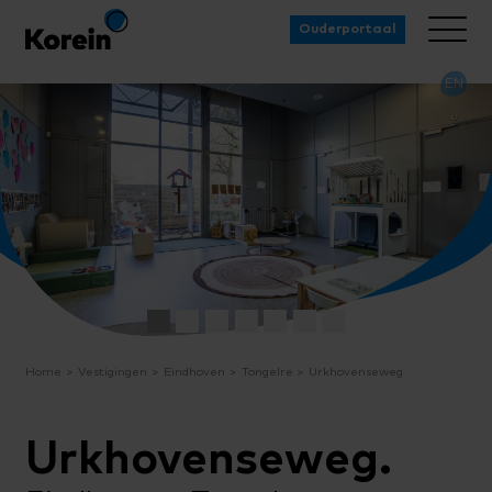
Ouderportaal
EN
Home
Vestigingen
Eindhoven
Tongelre
Urkhovenseweg
Urkhovenseweg.