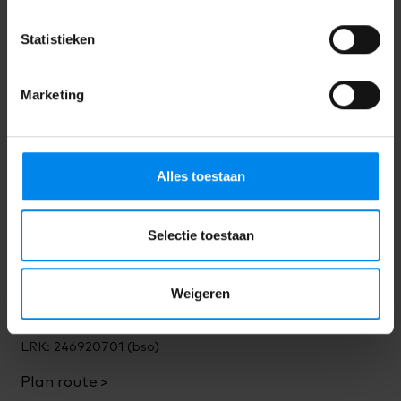
Lisa Withoos
Statistieken
Vestigingsmanager
Marketing
Ons adres
Urkhovenseweg 4
5641 KE Eindhoven
Alles toestaan
06 - 52 76 34 75 (babygroep)
06 - 10 07 33 18 (peutergroep)
Selectie toestaan
06 - 52 76 34 77 (peuterwerkgroep)
06 - 13 90 33 33 (bso)
Weigeren
urkhovenseweg@korein.nl
LRK: 193022473 (dagopvang)
LRK: 246920701 (bso)
Plan route