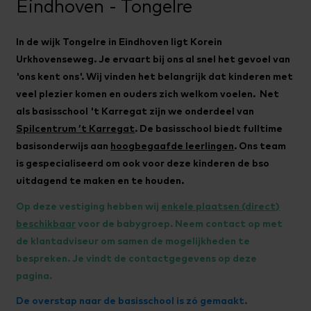
Eindhoven - Tongelre
In de wijk Tongelre in Eindhoven ligt Korein
Urkhovenseweg. Je ervaart bij ons al snel het gevoel van
'ons kent ons'. Wij vinden het belangrijk dat kinderen met
veel plezier komen en ouders zich welkom voelen. Net
als basisschool 't Karregat zijn we onderdeel van
Spilcentrum ’t Karregat
. De basisschool biedt fulltime
basisonderwijs aan
hoogbegaafde leerlingen
. Ons team
is gespecialiseerd om ook voor deze kinderen de bso
uitdagend te maken en te houden.
Op deze vestiging hebben wij
enkele plaatsen (direct)
beschikbaar
voor de babygroep. Neem contact op met
de klantadviseur om samen de mogelijkheden te
bespreken. Je vindt de contactgegevens op deze
pagina.
De overstap naar de basisschool is zó gemaakt.